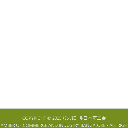
COPYRIGHT © 2025 バンガロール日本商工会
HAMBER OF COMMERCE AND INDUSTRY BANGALORE - ALL RIGHT